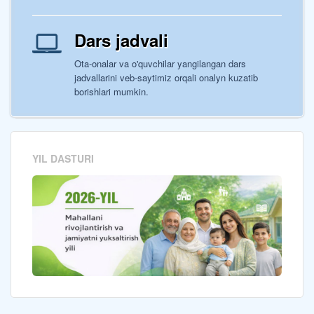
Dars jadvali
Ota-onalar va o'quvchilar yangilangan dars
jadvallarini veb-saytimiz orqali onalyn kuzatib
borishlari mumkin.
YIL DASTURI