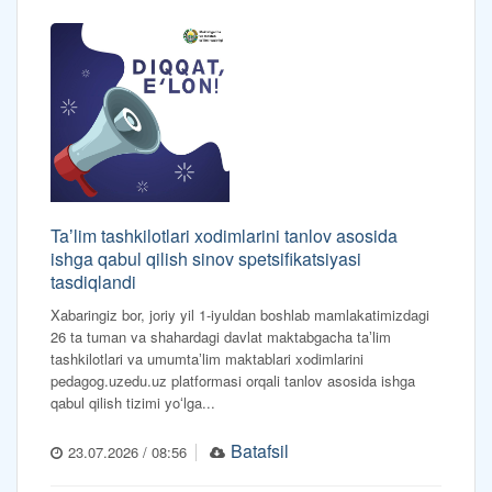
Taʼlim tashkilotlari xodimlarini tanlov asosida
ishga qabul qilish sinov spetsifikatsiyasi
tasdiqlandi
Xabaringiz bor, joriy yil 1-iyuldan boshlab mamlakatimizdagi
26 ta tuman va shahardagi davlat maktabgacha taʼlim
tashkilotlari va umumtaʼlim maktablari xodimlarini
pedagog.uzedu.uz platformasi orqali tanlov asosida ishga
qabul qilish tizimi yoʻlga...
Batafsil
23.07.2026 / 08:56