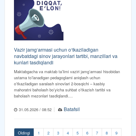
Vazir jamg‘armasi uchun o‘tkaziladigan
navbatdagi sinov jarayonlari tartibi, manzillari va
kunlari tasdiqlandi
Maktabgacha va maktab taʼlimi vaziri jamgʻarmasi hisobidan
ustama toʻlanadigan pedagoglarni aniqlash uchun
oʻtkaziladigan saralash sinovlari 2-bosqichi – kasbiy
mahoratni baholash boʻyicha suhbat oʻtkazish tartibi va
baholash mezonlari tasdiqlandi....
Batafsil
31.05.2026 / 08:52
Oldingi
1
2
3
4
5
6
7
8
9