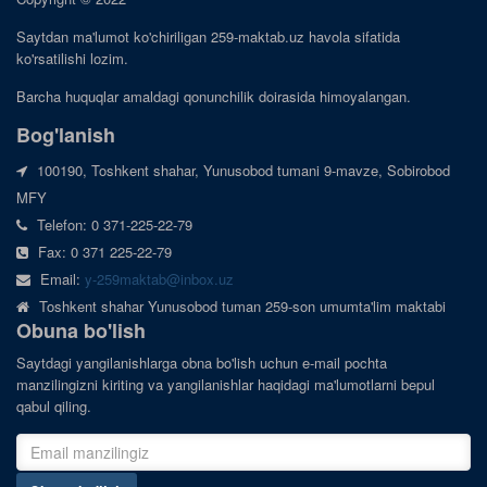
Saytdan ma'lumot ko'chiriligan 259-maktab.uz havola sifatida
ko'rsatilishi lozim.
Barcha huquqlar amaldagi qonunchilik doirasida himoyalangan.
Bog'lanish
100190, Toshkent shahar, Yunusobod tumani 9-mavze, Sobirobod
MFY
Telefon: 0 371-225-22-79
Fax: 0 371 225-22-79
Email:
y-259maktab@inbox.uz
Toshkent shahar Yunusobod tuman 259-son umumta'lim maktabi
Obuna bo'lish
Saytdagi yangilanishlarga obna bo'lish uchun e-mail pochta
manzilingizni kiriting va yangilanishlar haqidagi ma'lumotlarni bepul
qabul qiling.