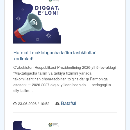
Hurmatli maktabgacha taʼlim tashkilotlari
xodimlari!
Oʻzbekiston Respublikasi Prezidentining 2026-yil 5-fevraldagi
“Maktabgacha taʼlim va tarbiya tizimini yanada
takomillashtirish chora-tadbirlari toʻgʻrisida” gi Farmoniga
asosan: ➖ 2026-2027-oʻquv yilidan boshlab — pedagogika
oliy taʼlim...
Batafsil
23.06.2026 / 10:52