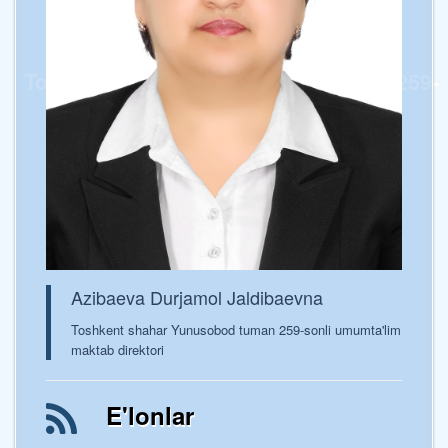
Toshkent shaxar Yunusobod tumani 259-
sonli umumta’lim maktabi
Azibaeva Durjamol Jaldibaevna
Toshkent shahar Yunusobod tuman 259-sonli umumta'lim
maktab direktori
E'lonlar