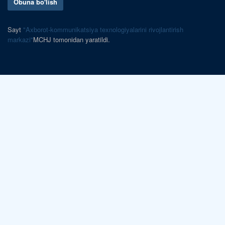
Obuna bo'lish
Sayt
"Axborot-kommunikatsiya texnologiyalarini rivojlantirish
markazi"
MCHJ tomonidan yaratildi.