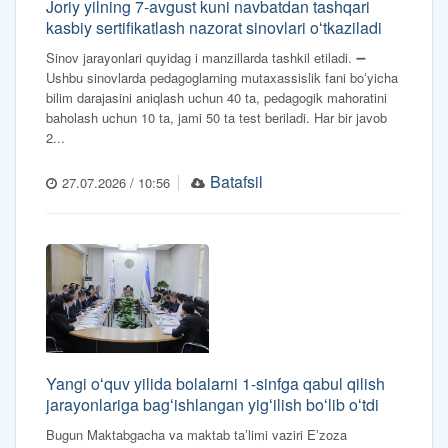
Joriy yilning 7-avgust kuni navbatdan tashqari
kasbiy sertifikatlash nazorat sinovlari oʻtkaziladi
Sinov jarayonlari quyidag i manzillarda tashkil etiladi. ➖
Ushbu sinovlarda pedagoglarning mutaxassislik fani boʻyicha
bilim darajasini aniqlash uchun 40 ta, pedagogik mahoratini
baholash uchun 10 ta, jami 50 ta test beriladi. Har bir javob
2...
Batafsil
27.07.2026 / 10:56
Yangi oʻquv yilida bolalarni 1-sinfga qabul qilish
jarayonlariga bagʻishlangan yigʻilish boʻlib oʻtdi
Bugun Maktabgacha va maktab taʼlimi vaziri Eʼzoza