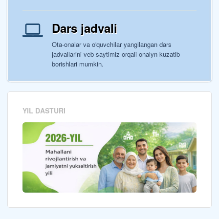
Dars jadvali
Ota-onalar va o'quvchilar yangilangan dars
jadvallarini veb-saytimiz orqali onalyn kuzatib
borishlari mumkin.
YIL DASTURI