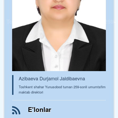
Toshkent shaxar Yunusobod tumani 259-
sonli umumta’lim maktabi
Azibaeva Durjamol Jaldibaevna
Toshkent shahar Yunusobod tuman 259-sonli umumta'lim
maktab direktori
E'lonlar