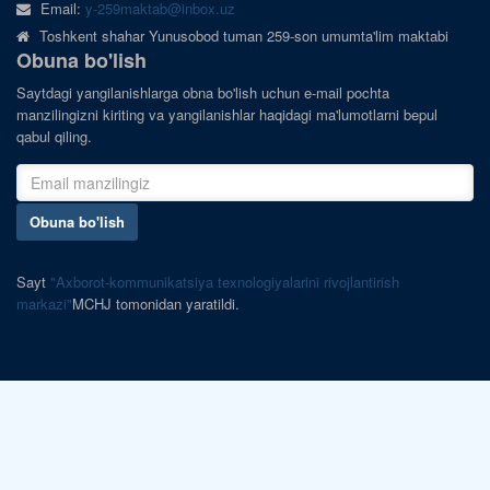
Email:
y-259maktab@inbox.uz
Toshkent shahar Yunusobod tuman 259-son umumta'lim maktabi
Obuna bo'lish
Saytdagi yangilanishlarga obna bo'lish uchun e-mail pochta
manzilingizni kiriting va yangilanishlar haqidagi ma'lumotlarni bepul
qabul qiling.
Obuna bo'lish
Sayt
"Axborot-kommunikatsiya texnologiyalarini rivojlantirish
markazi"
MCHJ tomonidan yaratildi.