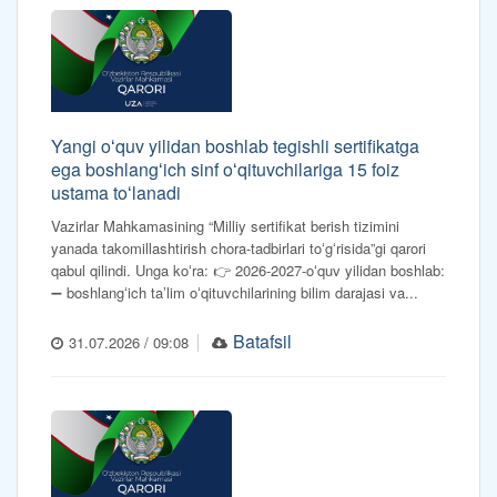
Yangi oʻquv yilidan boshlab tegishli sertifikatga
ega boshlangʻich sinf oʻqituvchilariga 15 foiz
ustama toʻlanadi
Vazirlar Mahkamasining “Milliy sertifikat berish tizimini
yanada takomillashtirish chora-tadbirlari toʻgʻrisida”gi qarori
qabul qilindi. Unga koʻra: 👉 2026-2027-oʻquv yilidan boshlab:
➖ boshlangʻich taʼlim oʻqituvchilarining bilim darajasi va...
Batafsil
31.07.2026 / 09:08