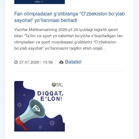
Fan olimpiadalari gʻoliblariga "Oʻzbekiston boʻylab
sayohat” yoʻllanmasi beriladi
Vazirlar Mahkamasining 2026-yil 24-iyuldagi tegishli qarori
bilan “Taʼlim va sport yoʻnalishlari boʻyicha oʻtkaziladigan fan
olimpiadasi va sport musobaqasi gʻoliblarini “Oʻzbekiston
boʻylab sayohat” yoʻllanmasini taqdim etish orqali...
Batafsil
27.07.2026 / 10:58