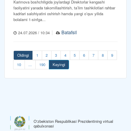
Karimova boshchiligida joylardagi Direktorlar kengashi
faoliyatini yanada takomillashtirish, taʼlim tashkilotlari rahbar
kadrlari salohiyatini oshirish hamda yangi oʻquv yilida
bolalarni 1-sinfga...
Batafsil
24.07.2026 / 10:34
Oldingi
1
2
3
4
5
6
7
8
9
10
...
190
Keyingi
O‘zbekiston Respublikasi Prezidentining virtual
qabulxonasi