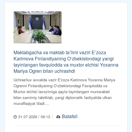
Maktabgacha va maktab ta’limi vaziri E’zozа
Karimova Finlandiyaning O‘zbekistondagi yangi
tayinlangan favqulodda va muxtor elchisi Yoxanna
Mariya Ogren bilan uchrashdi
Uchrashuv avvalida vazir E'zoza Karimova Yoxanna Mariya
Ogrenni Finlandiyaning O‘zbekistondagi Favqulodda va
Muxtor elchisi lavozimiga qayta tayinlangani munosabati
bilan samimiy tabriklab, yangi diplomatik faoliyatida ulkan
muvaffaqiyat tiladi....
Batafsil
31.07.2026 / 09:13