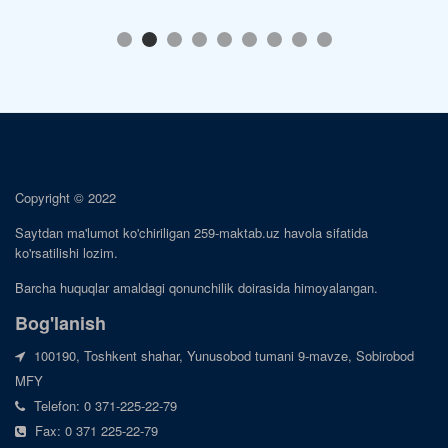
Copyright © 2022
Saytdan ma'lumot ko'chiriligan 259-maktab.uz havola sifatida
ko'rsatilishi lozim.
Barcha huquqlar amaldagi qonunchilik doirasida himoyalangan.
Bog'lanish
100190, Toshkent shahar, Yunusobod tumani 9-mavze, Sobirobod
MFY
Telefon: 0 371-225-22-79
Fax: 0 371 225-22-79