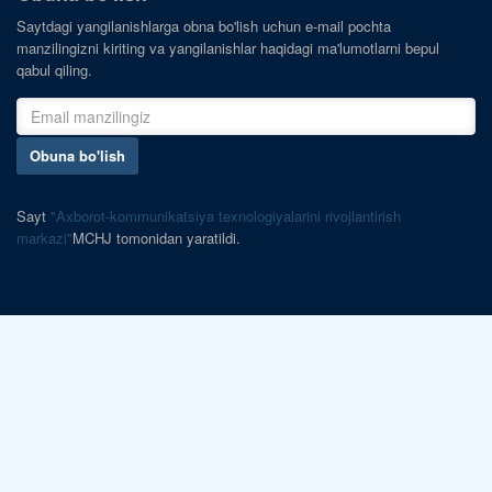
Saytdagi yangilanishlarga obna bo'lish uchun e-mail pochta
manzilingizni kiriting va yangilanishlar haqidagi ma'lumotlarni bepul
qabul qiling.
Obuna bo'lish
Sayt
"Axborot-kommunikatsiya texnologiyalarini rivojlantirish
markazi"
MCHJ tomonidan yaratildi.