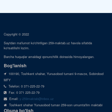
Copyright © 2022
Saytdan ma'lumot ko'chiriligan 259-maktab.uz havola sifatida
ko'rsatilishi lozim.
Barcha huquqlar amaldagi qonunchilik doirasida himoyalangan.
Bog'lanish
100190, Toshkent shahar, Yunusobod tumani 9-mavze, Sobirobod
MFY
Telefon: 0 371-225-22-79
Fax: 0 371 225-22-79
Email:
y-259maktab@inbox.uz
Toshkent shahar Yunusobod tuman 259-son umumta'lim maktabi
Obuna bo'lish