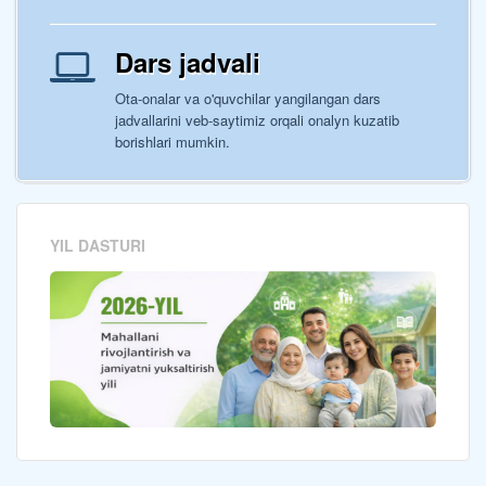
Dars jadvali
Ota-onalar va o'quvchilar yangilangan dars
jadvallarini veb-saytimiz orqali onalyn kuzatib
borishlari mumkin.
YIL DASTURI