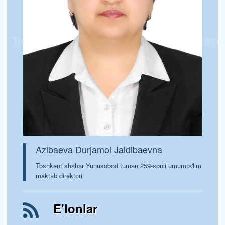
Toshkent shaxar Yunusobod tumani 259-
sonli umumta’lim maktabi
Azibaeva Durjamol Jaldibaevna
Toshkent shahar Yunusobod tuman 259-sonli umumta'lim
maktab direktori
E'lonlar