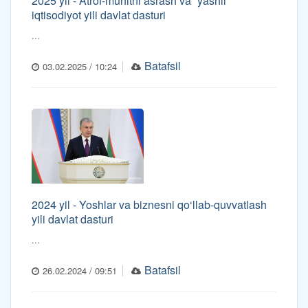
2025 yil - Atrof-muhitni asrash va “yashil”
iqtisodiyot yili davlat dasturi
...
Batafsil
03.02.2025 / 10:24
2024 yil - Yoshlar va biznesni qo‘llab-quvvatlash
yili davlat dasturi
...
Batafsil
26.02.2024 / 09:51