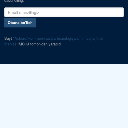
qabul qiling.
Obuna bo'lish
Sayt
"Axborot-kommunikatsiya texnologiyalarini rivojlantirish
markazi"
MCHJ tomonidan yaratildi.