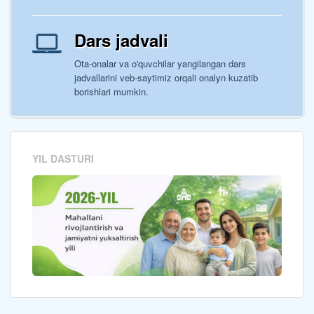
Dars jadvali
Ota-onalar va o'quvchilar yangilangan dars
jadvallarini veb-saytimiz orqali onalyn kuzatib
borishlari mumkin.
YIL DASTURI