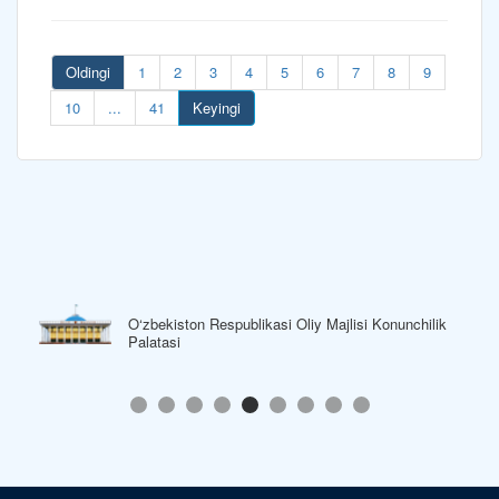
Oldingi
1
2
3
4
5
6
7
8
9
10
...
41
Keyingi
O‘zbekiston Respublikasi Oliy Majlisi Konunchilik
Palatasi