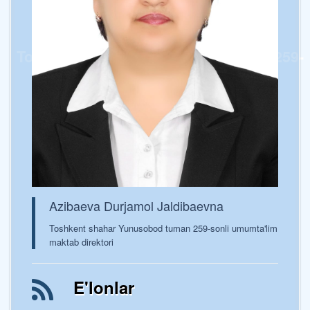
Toshkent shaxar Yunusobod tumani 259-
sonli umumta’lim maktabi
Azibaeva Durjamol Jaldibaevna
Toshkent shahar Yunusobod tuman 259-sonli umumta'lim
maktab direktori
E'lonlar