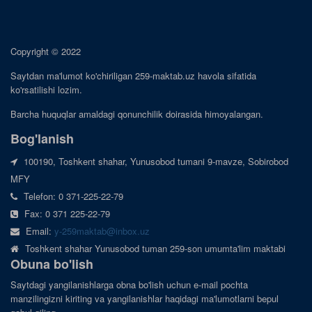
Copyright © 2022
Saytdan ma'lumot ko'chiriligan 259-maktab.uz havola sifatida
ko'rsatilishi lozim.
Barcha huquqlar amaldagi qonunchilik doirasida himoyalangan.
Bog'lanish
100190, Toshkent shahar, Yunusobod tumani 9-mavze, Sobirobod
MFY
Telefon: 0 371-225-22-79
Fax: 0 371 225-22-79
Email:
y-259maktab@inbox.uz
Toshkent shahar Yunusobod tuman 259-son umumta'lim maktabi
Obuna bo'lish
Saytdagi yangilanishlarga obna bo'lish uchun e-mail pochta
manzilingizni kiriting va yangilanishlar haqidagi ma'lumotlarni bepul