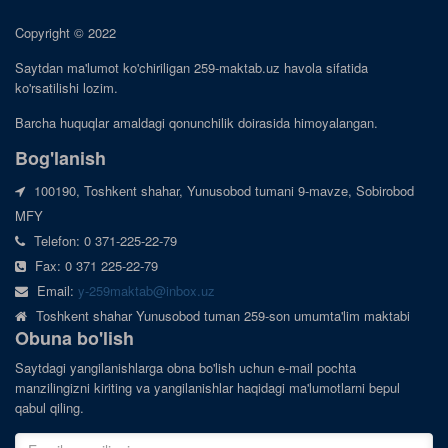
Copyright © 2022
Saytdan ma'lumot ko'chiriligan 259-maktab.uz havola sifatida
ko'rsatilishi lozim.
Barcha huquqlar amaldagi qonunchilik doirasida himoyalangan.
Bog'lanish
100190, Toshkent shahar, Yunusobod tumani 9-mavze, Sobirobod
MFY
Telefon: 0 371-225-22-79
Fax: 0 371 225-22-79
Email:
y-259maktab@inbox.uz
Toshkent shahar Yunusobod tuman 259-son umumta'lim maktabi
Obuna bo'lish
Saytdagi yangilanishlarga obna bo'lish uchun e-mail pochta
manzilingizni kiriting va yangilanishlar haqidagi ma'lumotlarni bepul
qabul qiling.