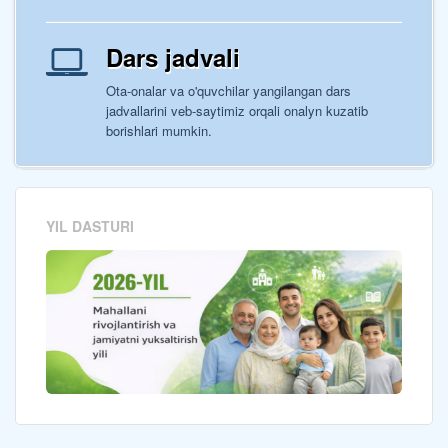
Dars jadvali
Ota-onalar va o'quvchilar yangilangan dars
jadvallarini veb-saytimiz orqali onalyn kuzatib
borishlari mumkin.
YIL DASTURI