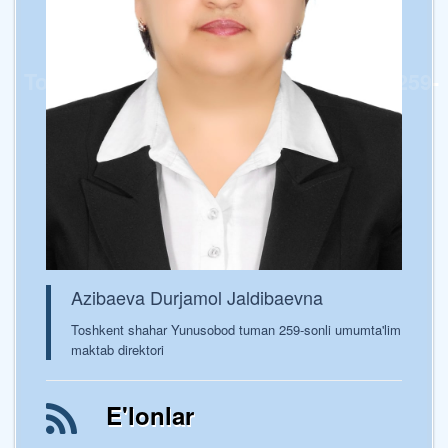
Toshkent shaxar Yunusobod tumani 259-
sonli umumta’lim maktabi
Azibaeva Durjamol Jaldibaevna
Toshkent shahar Yunusobod tuman 259-sonli umumta'lim
maktab direktori
E'lonlar