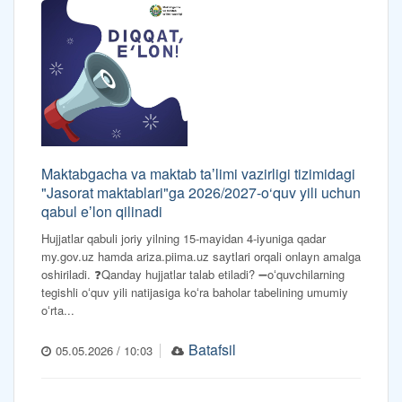
Maktabgacha va maktab taʼlimi vazirligi tizimidagi
"Jasorat maktablari"ga 2026/2027-o‘quv yili uchun
qabul eʼlon qilinadi
Hujjatlar qabuli joriy yilning 15-mayidan 4-iyuniga qadar
my.gov.uz hamda ariza.piima.uz saytlari orqali onlayn amalga
oshiriladi. ❓Qanday hujjatlar talab etiladi? ➖oʻquvchilarning
tegishli oʻquv yili natijasiga koʻra baholar tabelining umumiy
oʻrta...
Batafsil
05.05.2026 / 10:03