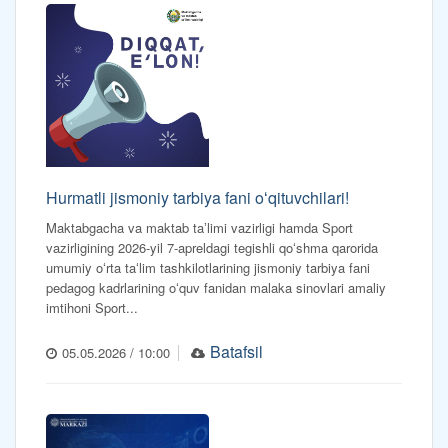
Hurmatli jismoniy tarbiya fani oʻqituvchilari!
Maktabgacha va maktab taʼlimi vazirligi hamda Sport
vazirligining 2026-yil 7-apreldagi tegishli qoʻshma qarorida
umumiy oʻrta taʻlim tashkilotlarining jismoniy tarbiya fani
pedagog kadrlarining oʻquv fanidan malaka sinovlari amaliy
imtihoni Sport...
Batafsil
05.05.2026 / 10:00