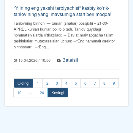
“Yilning eng yaxshi tarbiyachisi” kasbiy koʻrik-
tanlovining yangi mavsumiga start berilmoqda!
Tanlovning birinchi — tuman (shahar) bosqichi – 21-30-
APREL kunlari kunlari boʻlib oʻtadi. Tanlov quyidagi
nominatsiyalarda oʻtkaziladi: ➖ Davlat maktabgacha taʼlim
tashkilotlari mutaxassislari uchun: ➖“Eng namunali direktor
oʻrinbosari”; ➖“Eng...
Batafsil
15.04.2026 / 10:56
Oldingi
1
2
3
4
5
6
7
8
9
10
...
24
Keyingi