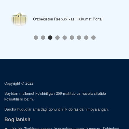
O‘zbekiston Respublikasi Hukumat Portali
Copyright © 2022
Saytdan ma'lumot ko'chiriligan 259-maktab.uz havola sifatida
ko'rsatilishi lozim.
Barcha huquqlar amaldagi qonunchilik doirasida himoyalangan.
Bog'lanish
100190, Toshkent shahar, Yunusobod tumani 9-mavze, Sobirobod