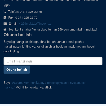
MFY
Telefon: 0 371-225-22-79
Fax: 0 371 225-22-79
Email:
y-259maktab@inbox.uz
Toshkent shahar Yunusobod tuman 259-son umumta'lim maktabi
Obuna bo'lish
Saytdagi yangilanishlarga obna bo'lish uchun e-mail pochta
manzilingizni kiriting va yangilanishlar haqidagi ma'lumotlarni bepul
qabul qiling.
Obuna bo'lish
Sayt
"Axborot-kommunikatsiya texnologiyalarini rivojlantirish
markazi"
MCHJ tomonidan yaratildi.