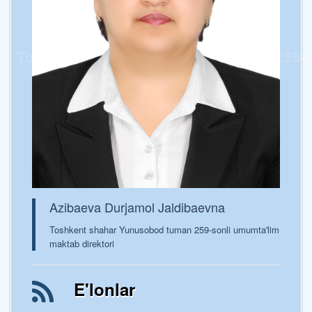
Toshkent shaxar Yunusobod tumani 259-
sonli umumta’lim maktabi
Azibaeva Durjamol Jaldibaevna
Toshkent shahar Yunusobod tuman 259-sonli umumta'lim
maktab direktori
E'lonlar