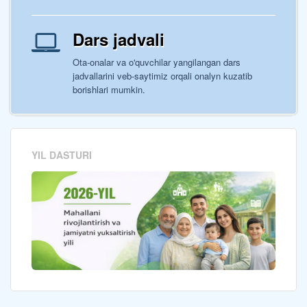
Dars jadvali
Ota-onalar va o'quvchilar yangilangan dars
jadvallarini veb-saytimiz orqali onalyn kuzatib
borishlari mumkin.
YIL DASTURI