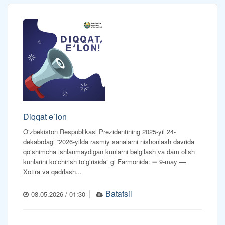
Diqqat e`lon
Oʻzbekiston Respublikasi Prezidentining 2025-yil 24-
dekabrdagi “2026-yilda rasmiy sanalarni nishonlash davrida
qoʻshimcha ishlanmaydigan kunlarni belgilash va dam olish
kunlarini koʻchirish toʻgʻrisida” gi Farmonida: ➖ 9-may —
Xotira va qadrlash...
Batafsil
08.05.2026 / 01:30