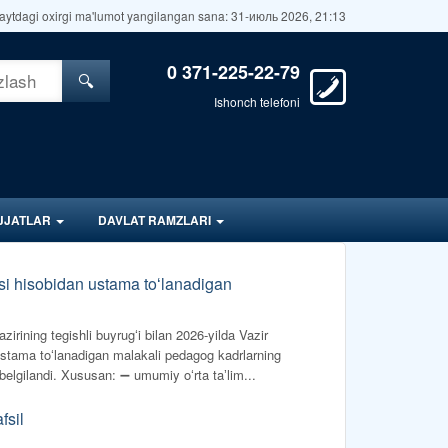
aytdagi oxirgi ma'lumot yangilangan sana: 31-июль 2026, 21:13
0 371-225-22-79
🔍
Ishonch telefoni
JJATLAR
DAVLAT RAMZLARI
asi hisobidan ustama toʻlanadigan
irining tegishli buyrugʻi bilan 2026-yilda Vazir
ustama toʻlanadigan malakali pedagog kadrlarning
belgilandi. Xususan: ➖ umumiy oʻrta taʼlim...
fsil