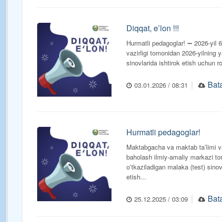
Diqqat, e’lon !!!
Hurmatli pedagoglar! ➖ 2026-yil
vazirligi tomonidan 2026-yilning y
sinovlarida ishtirok etish uchun r
Bata
03.01.2026 / 08:31
Hurmatli pedagoglar!
Maktabgacha va maktab taʼlimi va
baholash ilmiy-amaliy markazi to
oʻtkaziladigan malaka (test) sinovl
etish...
Bata
25.12.2025 / 03:09