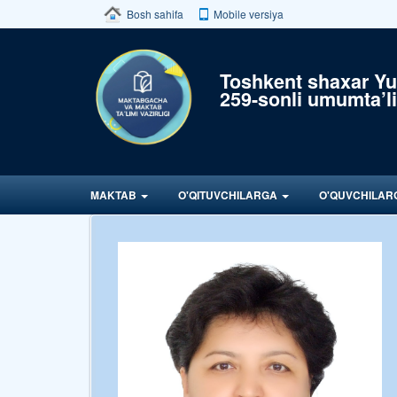
Bosh sahifa
Mobile versiya
Toshkent shaxar Y
259-sonli umumta’l
MAKTAB
O'QITUVCHILARGA
O'QUVCHILA