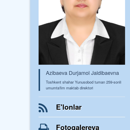
Azibaeva Durjamol Jaldibaevna
Toshkent shahar Yunusobod tuman 259-sonli
umumta'lim maktab direktori
E'lonlar
Fotogalereya