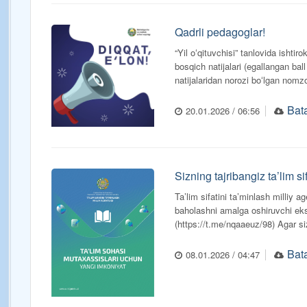
Qadrli pedagoglar!
“Yil oʻqituvchisi” tanlovida ishtir
bosqich natijalari (egallangan ball
natijalaridan norozi boʻlgan nomzo
Bata
20.01.2026 / 06:56
Sizning tajribangiz ta’lim s
Ta’lim sifatini ta’minlash milliy a
baholashni amalga oshiruvchi ekspe
(https://t.me/nqaaeuz/98) Agar siz 
Bata
08.01.2026 / 04:47