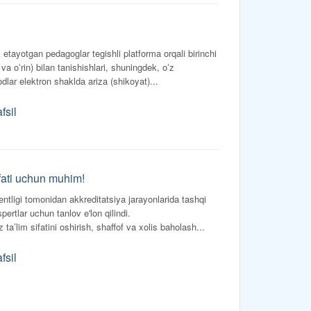
ok etayotgan pedagoglar tegishli platforma orqali birinchi
 va oʻrin) bilan tanishishlari, shuningdek, oʻz
dlar elektron shaklda ariza (shikoyat)...
fsil
ifati uchun muhim!
gentligi tomonidan akkreditatsiya jarayonlarida tashqi
rtlar uchun tanlov e'lon qilindi.
ta’lim sifatini oshirish, shaffof va xolis baholash...
fsil