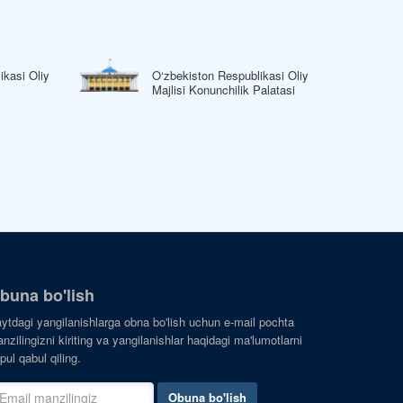
ikasi Oliy
O‘zbekiston Respublikasi Oliy
Majlisi Konunchilik Palatasi
buna bo'lish
ytdagi yangilanishlarga obna bo'lish uchun e-mail pochta
nzilingizni kiriting va yangilanishlar haqidagi ma'lumotlarni
pul qabul qiling.
Obuna bo'lish