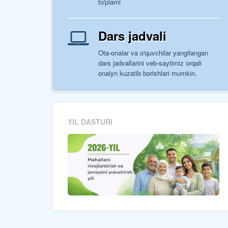
to'plami
Dars jadvali
Ota-onalar va o'quvchilar yangilangan
dars jadvallarini veb-saytimiz orqali
onalyn kuzatib borishlari mumkin.
YIL DASTURI